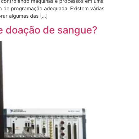
, controlando máquinas e processos em uma
em de programação adequada. Existem várias
orar algumas das […]
de doação de sangue?