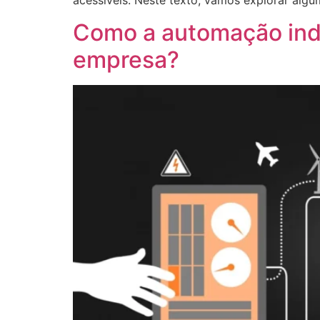
acessíveis. Neste texto, vamos explorar alg
Como a automação indu
empresa?