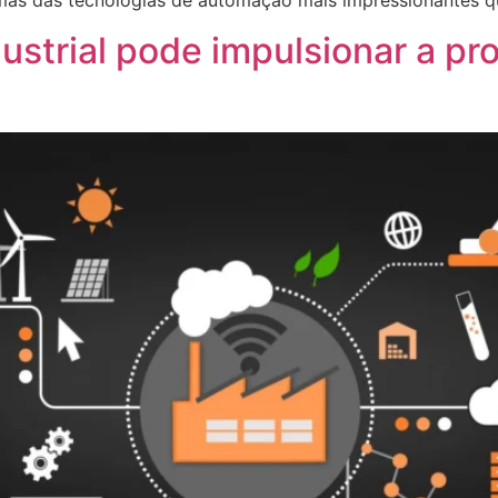
umas das tecnologias de automação mais impressionantes q
strial pode impulsionar a pr