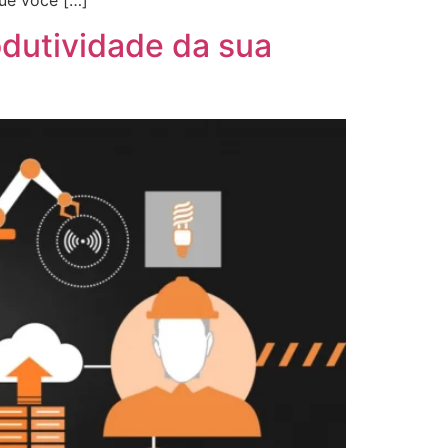
ue você […]
odutividade da sua