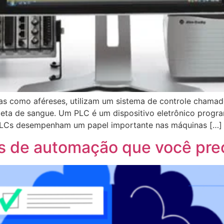
s como aféreses, utilizam um sistema de controle chamad
leta de sangue. Um PLC é um dispositivo eletrônico progr
s PLCs desempenham um papel importante nas máquinas […]
ias de automação que você pre