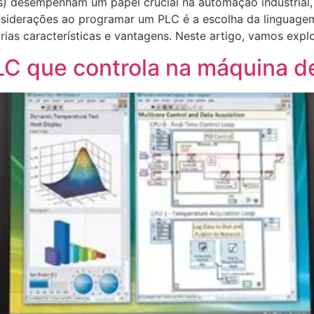
s) desempenham um papel crucial na automação industrial
onsiderações ao programar um PLC é a escolha da linguag
ias características e vantagens. Neste artigo, vamos expl
LC que controla na máquina 