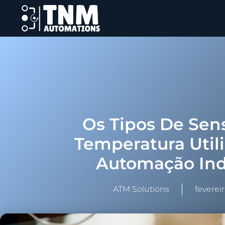
Os Tipos De Sen
Temperatura Util
Automação Ind
ATM Solutions
feverei